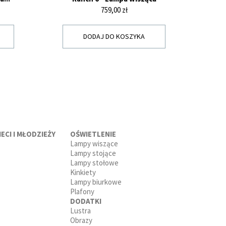
Cena
759,00 zł
DODAJ DO KOSZYKA
ECI I MŁODZIEŻY
OŚWIETLENIE
Lampy wiszące
Lampy stojące
Lampy stołowe
Kinkiety
Lampy biurkowe
Plafony
DODATKI
Lustra
Obrazy