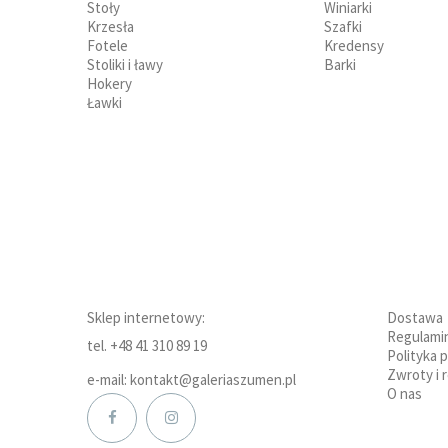
Stoły
Winiarki
Krzesła
Szafki
Fotele
Kredensy
Stoliki i ławy
Barki
Hokery
Ławki
Sklep internetowy:
Dostawa
Regulami
tel. +48 41 310 89 19
Polityka 
Zwroty i 
e-mail: kontakt@galeriaszumen.pl
O nas