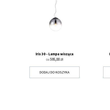
Iris 30 - Lampa wisząca
Cena
595,00 zł
Od
DODAJ DO KOSZYKA