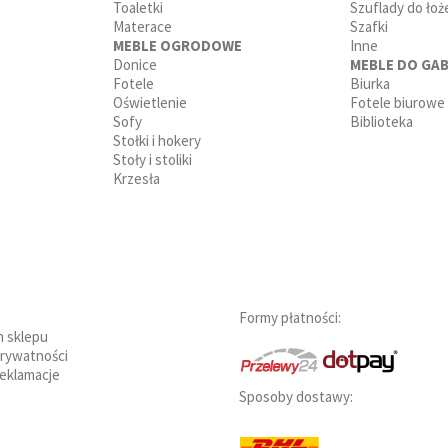
Toaletki
Szuflady do łoż
Materace
Szafki
MEBLE OGRODOWE
Inne
Donice
MEBLE DO GAB
Fotele
Biurka
Oświetlenie
Fotele biurowe
Sofy
Biblioteka
Stołki i hokery
Stoły i stoliki
Krzesła
Formy płatności:
n sklepu
prywatności
reklamacje
Sposoby dostawy: