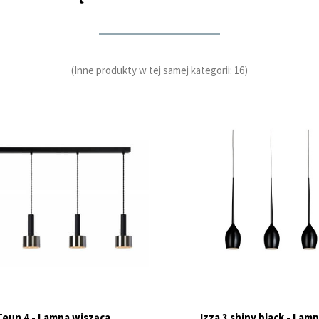
(Inne produkty w tej samej kategorii: 16)
Teun 4 - Lampa wisząca
Izza 3 shiny black - Lamp