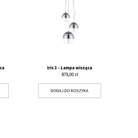
ąca
Iris 3 - Lampa wisząca
Cena
879,00 zł
DODAJ DO KOSZYKA
Y