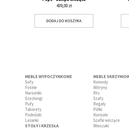
Cena
439,00 zł
DODAJ DO KOSZYKA
MEBLE WYPOCZYNKOWE
MEBLE SKRZYNIO
Sofy
Komody
Fotele
Witryny
Narożniki
Rtv
Szezlongi
Szafy
Pufy
Regały
Taborety
Półki
Podnóżki
Konsole
Leżanki
Szafki wiszące
STOŁY I KRZESŁA
Wieszaki