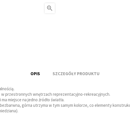

OPIS
SZCZEGÓŁY PRODUKTU
alnością.
ne w przestronnych wnętrzach reprezentacyjno-rekreacyjnych.
ma miejsce na jedno źródło światła.
st bezbarwna, górna utrzyma w tym samym kolorze, co elementy konstrukc
iedziana).