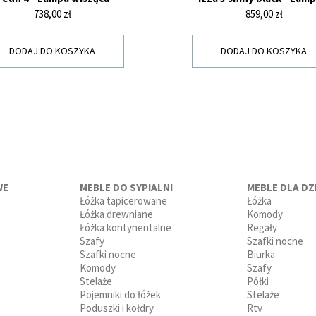
Cena
Cena
738,00 zł
859,00 zł
DODAJ DO KOSZYKA
DODAJ DO KOSZYKA
WE
MEBLE DO SYPIALNI
MEBLE DLA DZI
Łóżka tapicerowane
Łóżka
Łóżka drewniane
Komody
Łóżka kontynentalne
Regały
Szafy
Szafki nocne
Szafki nocne
Biurka
Komody
Szafy
Stelaże
Półki
Pojemniki do łóżek
Stelaże
Poduszki i kołdry
Rtv