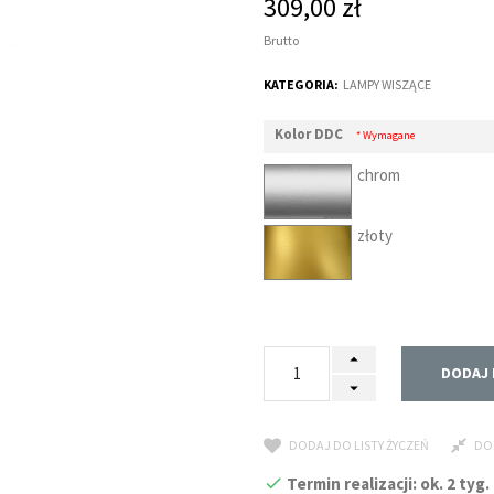
309,00 zł
Brutto
KATEGORIA:
LAMPY WISZĄCE
Kolor DDC
* Wymagane
chrom
złoty
DODAJ 
DODAJ DO LISTY ŻYCZEŃ
DO
Termin realizacji: ok. 2 ty