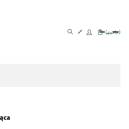
pusty
ząca