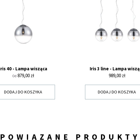
Iris 40 - Lampa wisząca
Iris 3 line - Lampa wisz
Cena
Cena
879,00 zł
989,00 zł
Od
DODAJ DO KOSZYKA
DODAJ DO KOSZYKA
POWIĄZANE PRODUKT