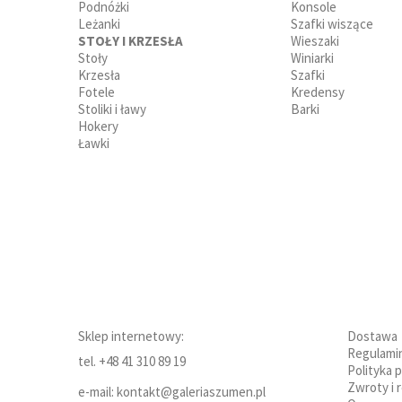
Podnóżki
Konsole
Leżanki
Szafki wiszące
STOŁY I KRZESŁA
Wieszaki
Stoły
Winiarki
Krzesła
Szafki
Fotele
Kredensy
Stoliki i ławy
Barki
Hokery
Ławki
Sklep internetowy:
Dostawa
Regulami
tel. +48 41 310 89 19
Polityka 
Zwroty i 
e-mail: kontakt@galeriaszumen.pl