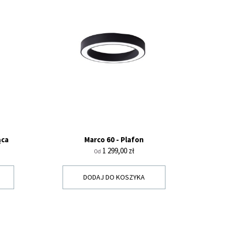
ąca
Marco 60 - Plafon
Cena
1 299,00 zł
Od
DODAJ DO KOSZYKA