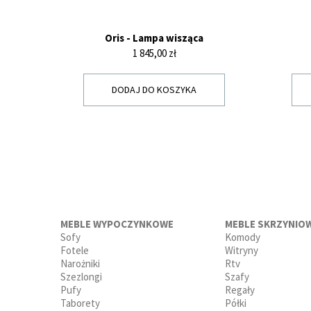
Oris - Lampa wisząca
Cena
1 845,00 zł
DODAJ DO KOSZYKA
MEBLE WYPOCZYNKOWE
MEBLE SKRZYNIO
Sofy
Komody
Fotele
Witryny
Narożniki
Rtv
Szezlongi
Szafy
Pufy
Regały
Taborety
Półki