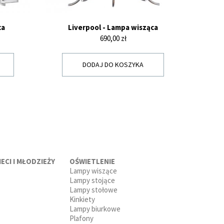
ca
Liverpool - Lampa wisząca
Cena
690,00 zł
DODAJ DO KOSZYKA
ECI I MŁODZIEŻY
OŚWIETLENIE
Lampy wiszące
Lampy stojące
Lampy stołowe
Kinkiety
Lampy biurkowe
Plafony