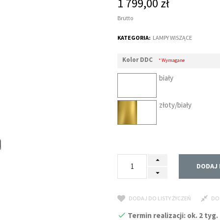
1 799,00 zł
Brutto
KATEGORIA:
LAMPY WISZĄCE
Kolor DDC
* Wymagane
biały
złoty/biały
DODAJ 
DODAJ DO LISTY ŻYCZEŃ
DO
Termin realizacji: ok. 2 ty