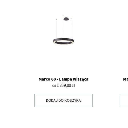
Marco 60 - Lampa wisząca
Ma
Cena
1 359,00 zł
Od
DODAJ DO KOSZYKA