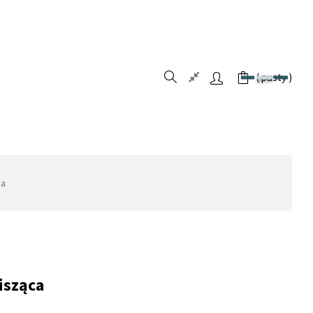
pusty
ca
isząca