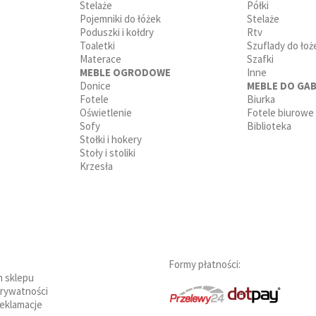
Stelaże
Półki
Pojemniki do łóżek
Stelaże
Poduszki i kołdry
Rtv
Toaletki
Szuflady do łoż
Materace
Szafki
MEBLE OGRODOWE
Inne
Donice
MEBLE DO GAB
Fotele
Biurka
Oświetlenie
Fotele biurowe
Sofy
Biblioteka
Stołki i hokery
Stoły i stoliki
Krzesła
Formy płatności:
n sklepu
prywatności
reklamacje