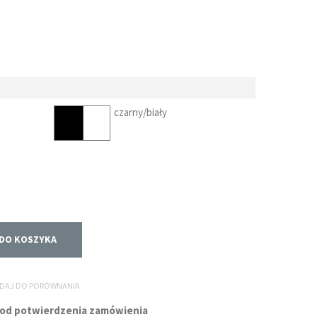
czarny/biały
DO KOSZYKA
DAJ DO PORÓWNANIA
g. od potwierdzenia zamówienia