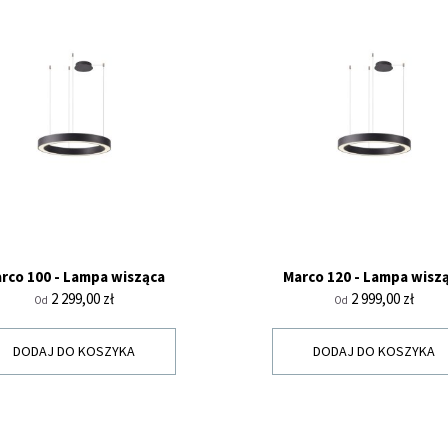
rco 100 - Lampa wisząca
Marco 120 - Lampa wisz
Cena
Cena
2 299,00 zł
2 999,00 zł
Od
Od
DODAJ DO KOSZYKA
DODAJ DO KOSZYKA