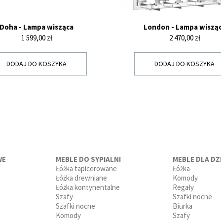
Doha - Lampa wisząca
London - Lampa wiszą
Cena
Cena
1 599,00 zł
2 470,00 zł
DODAJ DO KOSZYKA
DODAJ DO KOSZYKA
WE
MEBLE DO SYPIALNI
MEBLE DLA DZI
Łóżka tapicerowane
Łóżka
Łóżka drewniane
Komody
Łóżka kontynentalne
Regały
Szafy
Szafki nocne
Szafki nocne
Biurka
Komody
Szafy