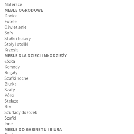
Materace
MEBLE OGRODOWE
Donice
Fotele
Oświetlenie
Sofy
Stołki i hokery
Stoły i stoliki
Krzesła
MEBLE DLA DZIECI I MŁODZIEŻY
Łóżka
Komody
Regały
Szafki nocne
Biurka
Szafy
Półki
Stelaże
Rtv
Szuflady do łożek
Szafki
Inne
MEBLE DO GABINETU I BIURA