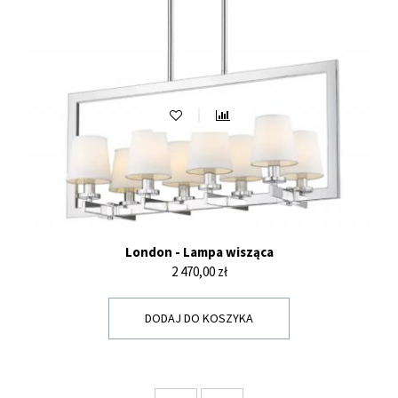
London - Lampa wisząca
Cena
2 470,00 zł
DODAJ DO KOSZYKA