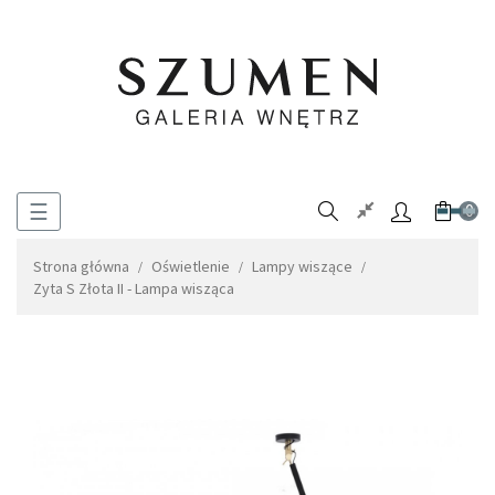
Toggle
☰
0
navigation
Strona główna
Oświetlenie
Lampy wiszące
Zyta S Złota II - Lampa wisząca