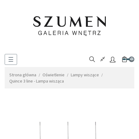
Toggle
☰
0
navigation
Strona główna
Oświetlenie
Lampy wiszące
Quince 3 line - Lampa wisząca