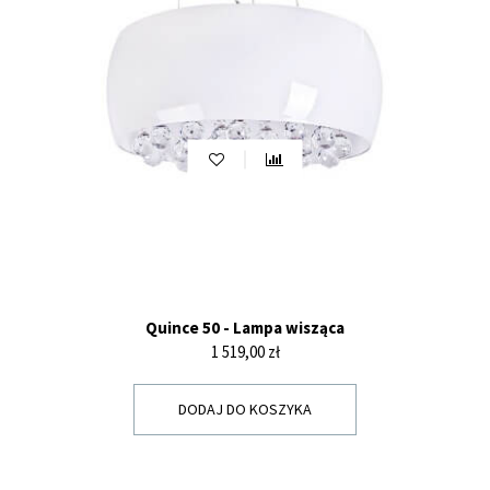
Quince 50 - Lampa wisząca
Cena
1 519,00 zł
DODAJ DO KOSZYKA