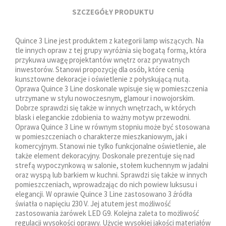
SZCZEGÓŁY PRODUKTU
Quince 3 Line jest produktem z kategorii lamp wiszących. Na
tle innych opraw z tej grupy wyróżnia się bogatą formą, która
przykuwa uwagę projektantów wnętrz oraz prywatnych
inwestorów. Stanowi propozycję dla osób, które cenią
kunsztowne dekoracje i oświetlenie z połyskującą nutą.
Oprawa Quince 3 Line doskonale wpisuje się w pomieszczenia
utrzymane w stylu nowoczesnym, glamour i nowojorskim.
Dobrze sprawdzi się także w innych wnętrzach, w których
blask i eleganckie zdobienia to ważny motyw przewodni.
Oprawa Quince 3 Line w równym stopniu może być stosowana
w pomieszczeniach o charakterze mieszkaniowym, jak i
komercyjnym. Stanowi nie tylko funkcjonalne oświetlenie, ale
także element dekoracyjny. Doskonale prezentuje się nad
strefą wypoczynkową w salonie, stołem kuchennym w jadalni
oraz wyspą lub barkiem w kuchni. Sprawdzi się także w innych
pomieszczeniach, wprowadzając do nich powiew luksusu i
elegancji. W oprawie Quince 3 Line zastosowano 3 źródła
światła o napięciu 230 V. Jej atutem jest możliwość
zastosowania żarówek LED G9. Kolejna zaleta to możliwość
regulacji wysokości oprawy. Użycie wysokiej jakości materiałów