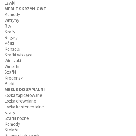
Ławki
MEBLE SKRZYNIOWE
Komody
Witryny
Rtv
Szafy
Regały
Półki
Konsole
Szafki wiszące
Wieszaki
Winiarki
Szafki
Kredensy
Barki
MEBLE DO SYPIALNI
Łóżka tapicerowane
Łóżka drewniane
Łóżka kontynentalne
Szafy
Szafki nocne
Komody
Stelaże
Pojemniki do łóżek