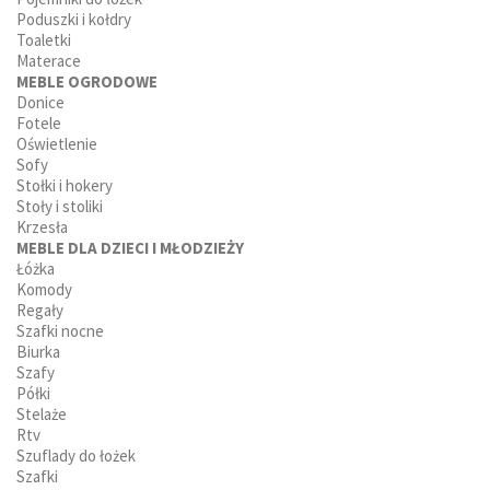
Poduszki i kołdry
Toaletki
Materace
MEBLE OGRODOWE
Donice
Fotele
Oświetlenie
Sofy
Stołki i hokery
Stoły i stoliki
Krzesła
MEBLE DLA DZIECI I MŁODZIEŻY
Łóżka
Komody
Regały
Szafki nocne
Biurka
Szafy
Półki
Stelaże
Rtv
Szuflady do łożek
Szafki