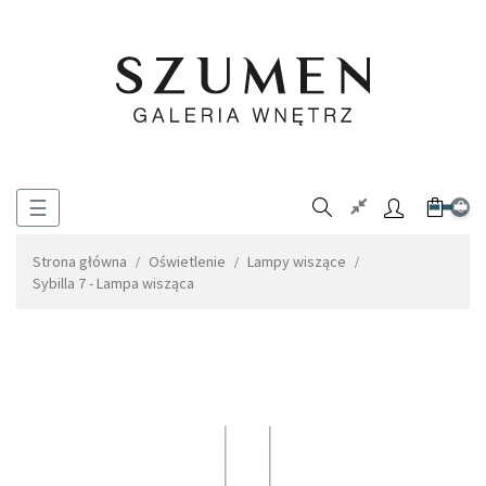
Toggle
☰
0
navigation
Strona główna
Oświetlenie
Lampy wiszące
Sybilla 7 - Lampa wisząca