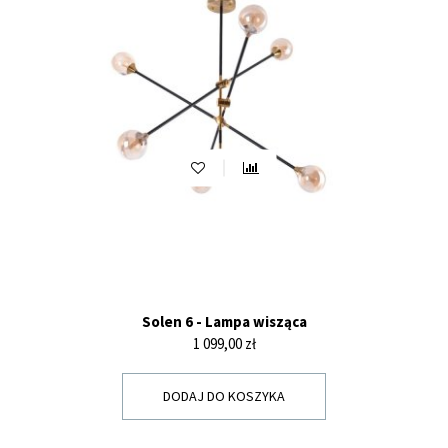
Solen 6 - Lampa wisząca
Cena
1 099,00 zł
DODAJ DO KOSZYKA