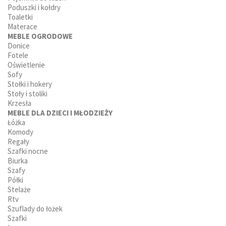
Poduszki i kołdry
Toaletki
Materace
MEBLE OGRODOWE
Donice
Fotele
Oświetlenie
Sofy
Stołki i hokery
Stoły i stoliki
Krzesła
MEBLE DLA DZIECI I MŁODZIEŻY
Łóżka
Komody
Regały
Szafki nocne
Biurka
Szafy
Półki
Stelaże
Rtv
Szuflady do łożek
Szafki