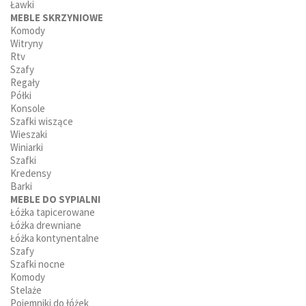
Ławki
MEBLE SKRZYNIOWE
Komody
Witryny
Rtv
Szafy
Regały
Półki
Konsole
Szafki wiszące
Wieszaki
Winiarki
Szafki
Kredensy
Barki
MEBLE DO SYPIALNI
Łóżka tapicerowane
Łóżka drewniane
Łóżka kontynentalne
Szafy
Szafki nocne
Komody
Stelaże
Pojemniki do łóżek