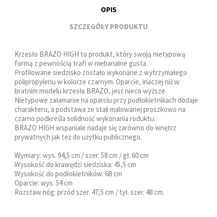
OPIS
SZCZEGÓŁY PRODUKTU
Krzesło BRAZO HIGH to produkt, który swoją nietypową
formą z pewnością trafi w niebanalne gusta.
Profilowane siedzisko zostało wykonane z wytrzymałego
polipropylenu w kolorze czarnym. Oparcie, inaczej niż w
bratnim modelu krzesła BRAZO, jest nieco wyższe.
Nietypowe załamanie na oparciu przy podłokietnikach dodaje
charakteru, a podstawa ze stali malowanej proszkowo na
czarno podkreśla solidność wykonania roduktu.
BRAZO HIGH wspaniale nadaje się zarówno do wnętrz
prywatnych jak też do użytku publicznego.
Wymiary: wys. 94,5 cm / szer. 58 cm / gł. 60 cm
Wysokość do krawędzi siedziska: 45,5 cm
Wysokość do podłokietników: 68 cm
Oparcie: wys. 54 cm
Rozstaw nóg: przód szer. 47,5 cm / tył. szer. 48 cm.