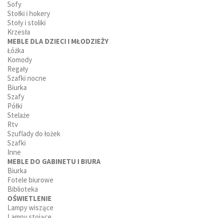
Sofy
Stołki i hokery
Stoły i stoliki
Krzesła
MEBLE DLA DZIECI I MŁODZIEŻY
Łóżka
Komody
Regały
Szafki nocne
Biurka
Szafy
Półki
Stelaże
Rtv
Szuflady do łożek
Szafki
Inne
MEBLE DO GABINETU I BIURA
Biurka
Fotele biurowe
Biblioteka
OŚWIETLENIE
Lampy wiszące
Lampy stojące