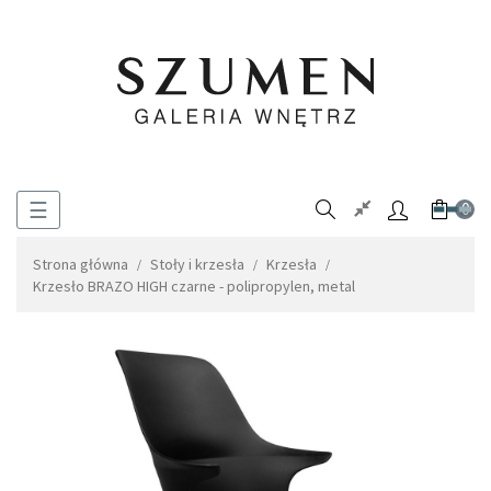
Toggle
☰
0
navigation
Strona główna
Stoły i krzesła
Krzesła
Krzesło BRAZO HIGH czarne - polipropylen, metal