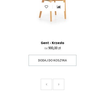
Gent - Krzesło
Cena
900,00 zł
Od
DODAJ DO KOSZYKA