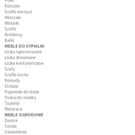
Półki
Konsole
Szafki wiszące
Wieszaki
Winiarki
Szafki
Kredensy
Barki
MEBLE DO SYPIALNI
Łóżka tapicerowane
Łóżka drewniane
Łóżka kontynentalne
Szafy
Szafki nocne
Komody
Stelaże
Pojemniki do łóżek
Poduszki i kołdry
Toaletki
Materace
MEBLE OGRODOWE
Donice
Fotele
Oświetlenie