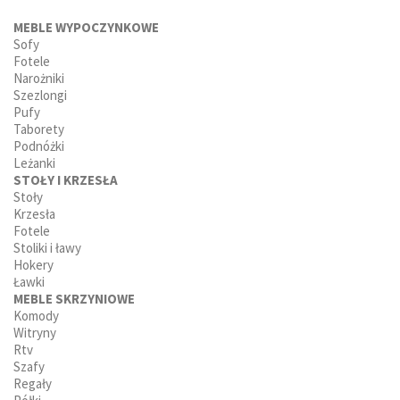
MEBLE WYPOCZYNKOWE
Sofy
Fotele
Narożniki
Szezlongi
Pufy
Taborety
Podnóżki
Leżanki
STOŁY I KRZESŁA
Stoły
Krzesła
Fotele
Stoliki i ławy
Hokery
Ławki
MEBLE SKRZYNIOWE
Komody
Witryny
Rtv
Szafy
Regały