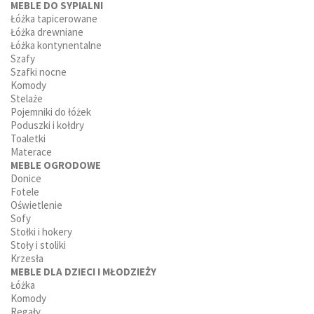
MEBLE DO SYPIALNI
Łóżka tapicerowane
Łóżka drewniane
Łóżka kontynentalne
Szafy
Szafki nocne
Komody
Stelaże
Pojemniki do łóżek
Poduszki i kołdry
Toaletki
Materace
MEBLE OGRODOWE
Donice
Fotele
Oświetlenie
Sofy
Stołki i hokery
Stoły i stoliki
Krzesła
MEBLE DLA DZIECI I MŁODZIEŻY
Łóżka
Komody
Regały