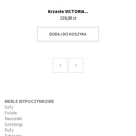
Krzesło VICTORIA...
Cena
159,00 zł
DODAJ DO KOSZYKA
MEBLE WYPOCZYNKOWE
Sofy
Fotele
Narożniki
Szezlongi
Pufy
Taborety