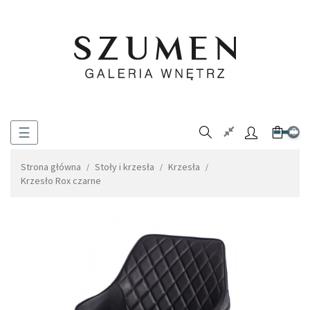
Toggle
☰
0
navigation
Strona główna
Stoły i krzesła
Krzesła
Krzesło Rox czarne