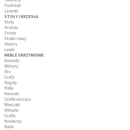
Podnóżki
Leżanki
STOŁY I KRZESŁA
Stoły
Krzesła
Fotele
Stoliki i ławy
Hokery
Ławki
MEBLE SKRZYNIOWE
Komody
Witryny
Rtv
Szafy
Regały
Półki
Konsole
Szafki wiszące
Wieszaki
Winiarki
Szafki
Kredensy
Barki