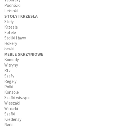
Podnóżki
Leżanki
STOŁY I KRZESŁA
Stoły
Krzesła
Fotele
Stoliki i ławy
Hokery
Ławki
MEBLE SKRZYNIOWE
Komody
Witryny
Rtv
Szafy
Regały
Półki
Konsole
Szafki wiszące
Wieszaki
Winiarki
Szafki
Kredensy
Barki