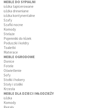
MEBLE DO SYPIALNI
Łóżka tapicerowane
Łóżka drewniane
Łóżka kontynentalne
Szafy
Szafki nocne
Komody
Stelaże
Pojemniki do łóżek
Poduszki i kołdry
Toaletki
Materace
MEBLE OGRODOWE
Donice
Fotele
Oświetlenie
Sofy
Stołki i hokery
Stoły i stoliki
Krzesła
MEBLE DLA DZIECI I MŁODZIEŻY
Łóżka
Komody
Regały