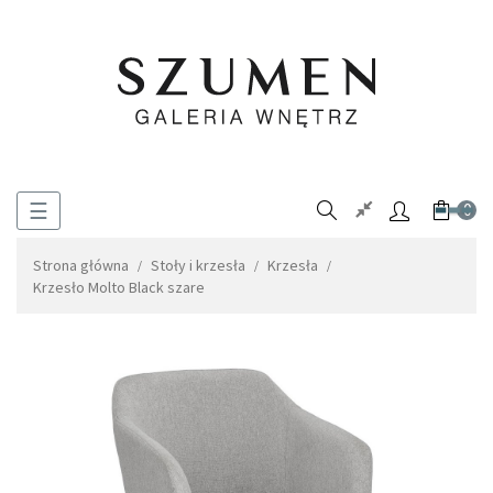
Toggle
☰
0
navigation
Strona główna
Stoły i krzesła
Krzesła
Krzesło Molto Black szare