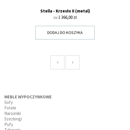
Stella - Krzesło II (metal)
Cena
1 366,00 zł
Od
DODAJ DO KOSZYKA
MEBLE WYPOCZYNKOWE
Sofy
Fotele
Narożniki
Szezlongi
Pufy
Taborety