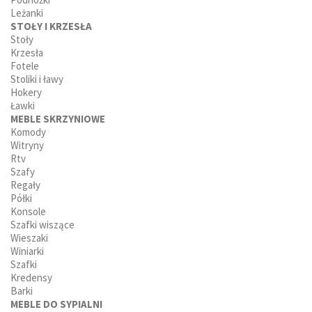
Leżanki
STOŁY I KRZESŁA
Stoły
Krzesła
Fotele
Stoliki i ławy
Hokery
Ławki
MEBLE SKRZYNIOWE
Komody
Witryny
Rtv
Szafy
Regały
Półki
Konsole
Szafki wiszące
Wieszaki
Winiarki
Szafki
Kredensy
Barki
MEBLE DO SYPIALNI