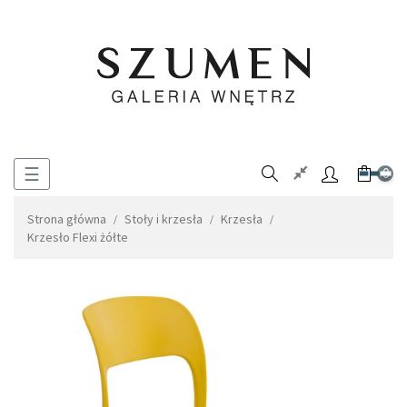
Toggle
☰
0
navigation
Strona główna
Stoły i krzesła
Krzesła
Krzesło Flexi żółte