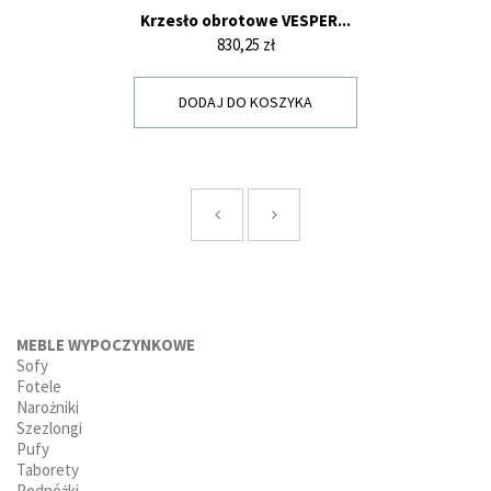
Krzesło obrotowe VESPER...
Cena
830,25 zł
DODAJ DO KOSZYKA
MEBLE WYPOCZYNKOWE
Sofy
Fotele
Narożniki
Szezlongi
Pufy
Taborety
Podnóżki