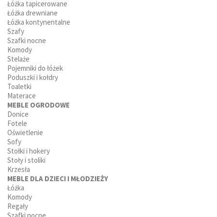
Łóżka tapicerowane
Łóżka drewniane
Łóżka kontynentalne
Szafy
Szafki nocne
Komody
Stelaże
Pojemniki do łóżek
Poduszki i kołdry
Toaletki
Materace
MEBLE OGRODOWE
Donice
Fotele
Oświetlenie
Sofy
Stołki i hokery
Stoły i stoliki
Krzesła
MEBLE DLA DZIECI I MŁODZIEŻY
Łóżka
Komody
Regały
Szafki nocne