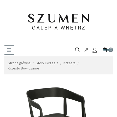
Toggle
☰
0
navigation
Strona główna
Stoły i krzesła
Krzesła
Krzesło Bow czarne