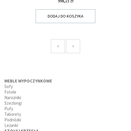
Cena
998,15 zł
DODAJ DO KOSZYKA
MEBLE WYPOCZYNKOWE
Sofy
Fotele
Narożniki
Szezlongi
Pufy
Taborety
Podnóżki
Leżanki
STOŁY I KRZESŁA