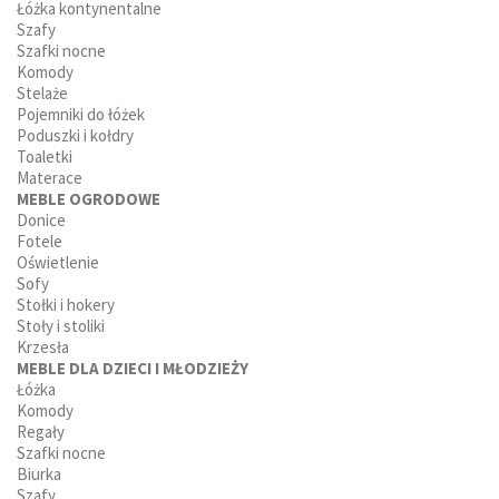
Łóżka kontynentalne
Szafy
Szafki nocne
Komody
Stelaże
Pojemniki do łóżek
Poduszki i kołdry
Toaletki
Materace
MEBLE OGRODOWE
Donice
Fotele
Oświetlenie
Sofy
Stołki i hokery
Stoły i stoliki
Krzesła
MEBLE DLA DZIECI I MŁODZIEŻY
Łóżka
Komody
Regały
Szafki nocne
Biurka
Szafy