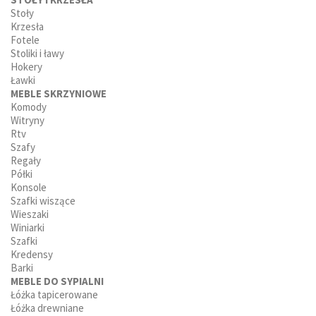
Stoły
Krzesła
Fotele
Stoliki i ławy
Hokery
Ławki
MEBLE SKRZYNIOWE
Komody
Witryny
Rtv
Szafy
Regały
Półki
Konsole
Szafki wiszące
Wieszaki
Winiarki
Szafki
Kredensy
Barki
MEBLE DO SYPIALNI
Łóżka tapicerowane
Łóżka drewniane