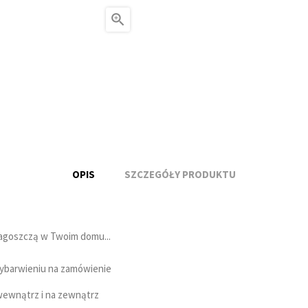

OPIS
SZCZEGÓŁY PRODUKTU
 zagoszczą w Twoim domu...
wybarwieniu na zamówienie
 wewnątrz i na zewnątrz