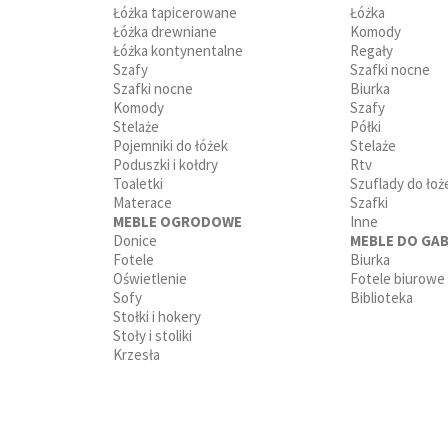
Łóżka tapicerowane
Łóżka
Łóżka drewniane
Komody
Łóżka kontynentalne
Regały
Szafy
Szafki nocne
Szafki nocne
Biurka
Komody
Szafy
Stelaże
Półki
Pojemniki do łóżek
Stelaże
Poduszki i kołdry
Rtv
Toaletki
Szuflady do łoż
Materace
Szafki
MEBLE OGRODOWE
Inne
Donice
MEBLE DO GAB
Fotele
Biurka
Oświetlenie
Fotele biurowe
Sofy
Biblioteka
Stołki i hokery
Stoły i stoliki
Krzesła