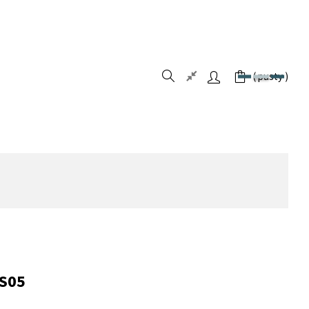
pusty
S05