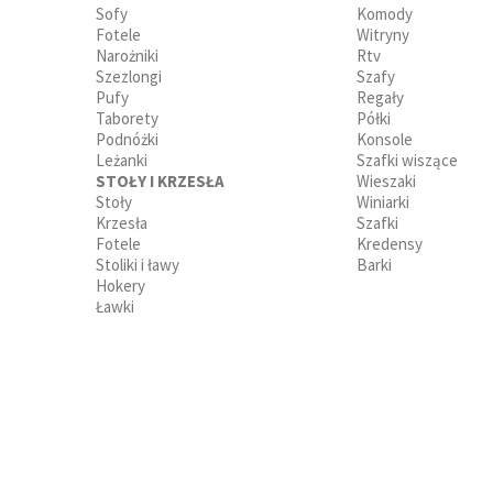
Sofy
Komody
Fotele
Witryny
Narożniki
Rtv
Szezlongi
Szafy
Pufy
Regały
Taborety
Półki
Podnóżki
Konsole
Leżanki
Szafki wiszące
STOŁY I KRZESŁA
Wieszaki
Stoły
Winiarki
Krzesła
Szafki
Fotele
Kredensy
Stoliki i ławy
Barki
Hokery
Ławki