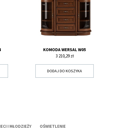
4
KOMODA WERSAL W05
Cena
3 210,29 zł
DODAJ DO KOSZYKA
ECI I MŁODZIEŻY
OŚWIETLENIE