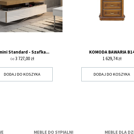
mini Standard - Szafka...
KOMODA BAWARIA B1
Cena
Cena
3 727,00 zł
1 629,74 zł
Od
DODAJ DO KOSZYKA
DODAJ DO KOSZYKA
WE
MEBLE DO SYPIALNI
MEBLE DLA DZI