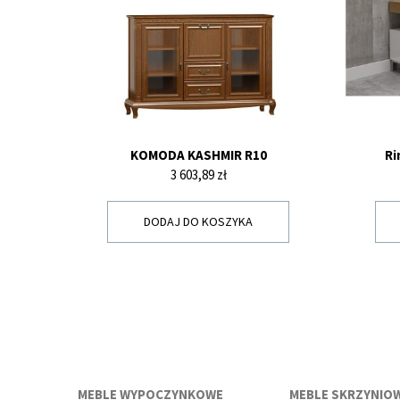
KOMODA KASHMIR R10
Ri
Cena
3 603,89 zł
DODAJ DO KOSZYKA
MEBLE WYPOCZYNKOWE
MEBLE SKRZYNIO