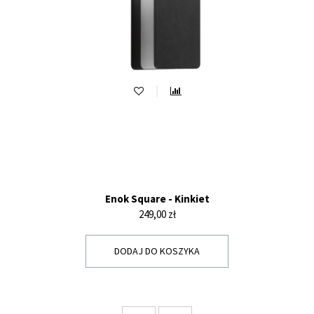
Enok Square - Kinkiet
Cena
249,00 zł
DODAJ DO KOSZYKA