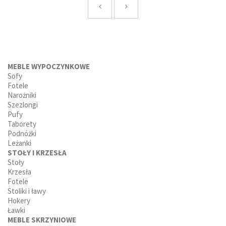
MEBLE WYPOCZYNKOWE
Sofy
Fotele
Narożniki
Szezlongi
Pufy
Taborety
Podnóżki
Leżanki
STOŁY I KRZESŁA
Stoły
Krzesła
Fotele
Stoliki i ławy
Hokery
Ławki
MEBLE SKRZYNIOWE