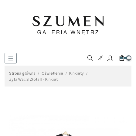
Toggle
☰
0
navigation
Strona główna
Oświetlenie
Kinkiety
Zyta Wall S Złota II - Kinkiet