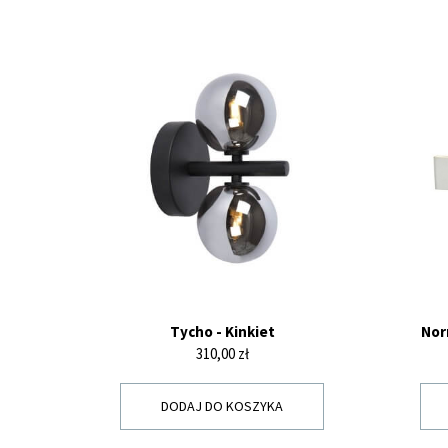
Tycho - Kinkiet
Nor
Cena
310,00 zł
DODAJ DO KOSZYKA