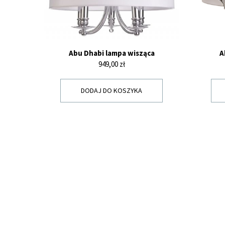
Abu Dhabi lampa wisząca
A
Cena
949,00 zł
DODAJ DO KOSZYKA