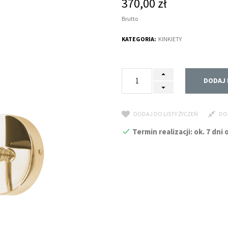
370,00 zł
Brutto
KATEGORIA:
KINKIETY
DODAJ 
DODAJ DO LISTY ŻYCZEŃ
DO
Termin realizacji: ok. 7 dn