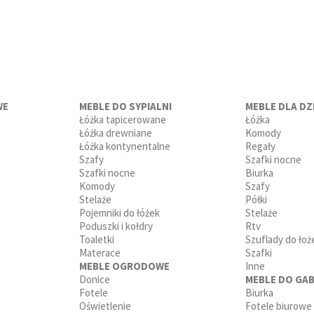
WE
MEBLE DO SYPIALNI
MEBLE DLA DZI
Łóżka tapicerowane
Łóżka
Łóżka drewniane
Komody
Łóżka kontynentalne
Regały
Szafy
Szafki nocne
Szafki nocne
Biurka
Komody
Szafy
Stelaże
Półki
Pojemniki do łóżek
Stelaże
Poduszki i kołdry
Rtv
Toaletki
Szuflady do łoż
Materace
Szafki
MEBLE OGRODOWE
Inne
Donice
MEBLE DO GAB
Fotele
Biurka
Oświetlenie
Fotele biurowe