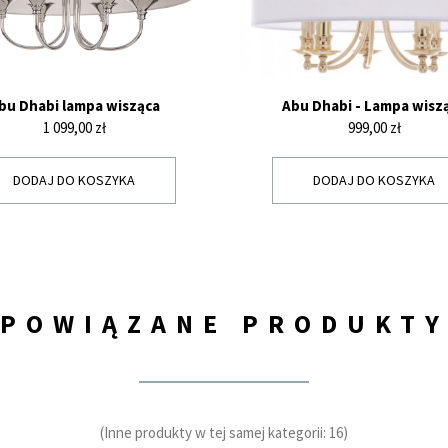
bu Dhabi lampa wisząca
Abu Dhabi - Lampa wisz
Cena
Cena
1 099,00 zł
999,00 zł
DODAJ DO KOSZYKA
DODAJ DO KOSZYKA
POWIĄZANE PRODUKT
(Inne produkty w tej samej kategorii: 16)