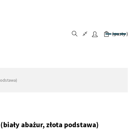
pusty
 podstawa)
 (biały abażur, złota podstawa)