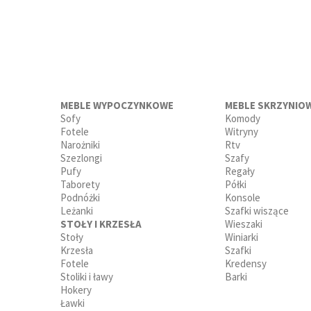
MEBLE WYPOCZYNKOWE
MEBLE SKRZYNIO
Sofy
Komody
Fotele
Witryny
Narożniki
Rtv
Szezlongi
Szafy
Pufy
Regały
Taborety
Półki
Podnóżki
Konsole
Leżanki
Szafki wiszące
STOŁY I KRZESŁA
Wieszaki
Stoły
Winiarki
Krzesła
Szafki
Fotele
Kredensy
Stoliki i ławy
Barki
Hokery
Ławki