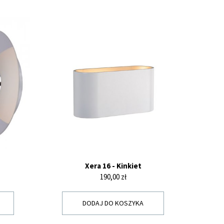
Xera 16 - Kinkiet
Cena
190,00 zł
DODAJ DO KOSZYKA