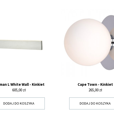
man L White Wall - Kinkiet
Cape Town - Kinkiet
Cena
Cena
605,00 zł
265,00 zł
DODAJ DO KOSZYKA
DODAJ DO KOSZYKA