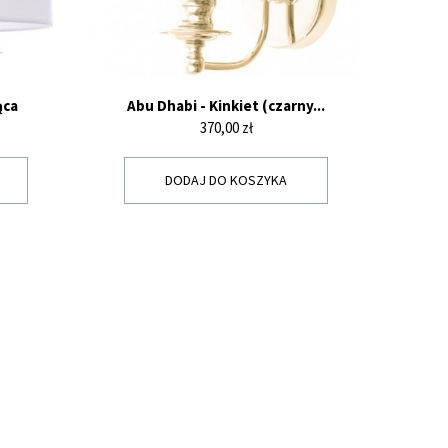
ąca
Abu Dhabi - Kinkiet (czarny...
Cena
370,00 zł
DODAJ DO KOSZYKA
Y