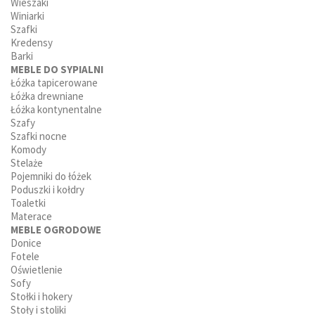
Wieszaki
Winiarki
Szafki
Kredensy
Barki
MEBLE DO SYPIALNI
Łóżka tapicerowane
Łóżka drewniane
Łóżka kontynentalne
Szafy
Szafki nocne
Komody
Stelaże
Pojemniki do łóżek
Poduszki i kołdry
Toaletki
Materace
MEBLE OGRODOWE
Donice
Fotele
Oświetlenie
Sofy
Stołki i hokery
Stoły i stoliki