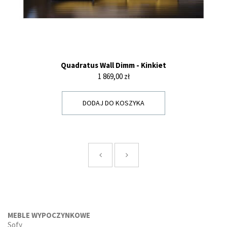
Quadratus Wall Dimm - Kinkiet
Cena
1 869,00 zł
DODAJ DO KOSZYKA
MEBLE WYPOCZYNKOWE
Sofy