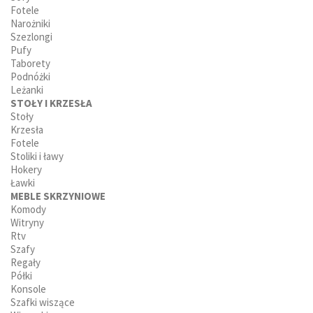
Fotele
Narożniki
Szezlongi
Pufy
Taborety
Podnóżki
Leżanki
STOŁY I KRZESŁA
Stoły
Krzesła
Fotele
Stoliki i ławy
Hokery
Ławki
MEBLE SKRZYNIOWE
Komody
Witryny
Rtv
Szafy
Regały
Półki
Konsole
Szafki wiszące