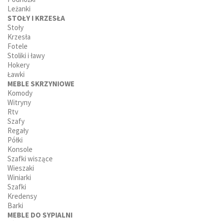
Leżanki
STOŁY I KRZESŁA
Stoły
Krzesła
Fotele
Stoliki i ławy
Hokery
Ławki
MEBLE SKRZYNIOWE
Komody
Witryny
Rtv
Szafy
Regały
Półki
Konsole
Szafki wiszące
Wieszaki
Winiarki
Szafki
Kredensy
Barki
MEBLE DO SYPIALNI