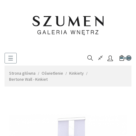
Toggle
☰
0
navigation
Strona główna
Oświetlenie
Kinkiety
Bertone Wall - Kinkiet