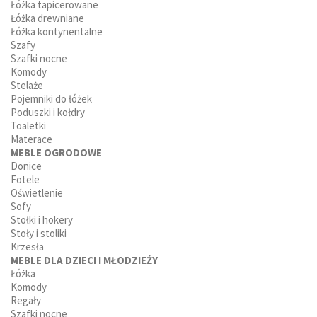
Łóżka tapicerowane
Łóżka drewniane
Łóżka kontynentalne
Szafy
Szafki nocne
Komody
Stelaże
Pojemniki do łóżek
Poduszki i kołdry
Toaletki
Materace
MEBLE OGRODOWE
Donice
Fotele
Oświetlenie
Sofy
Stołki i hokery
Stoły i stoliki
Krzesła
MEBLE DLA DZIECI I MŁODZIEŻY
Łóżka
Komody
Regały
Szafki nocne