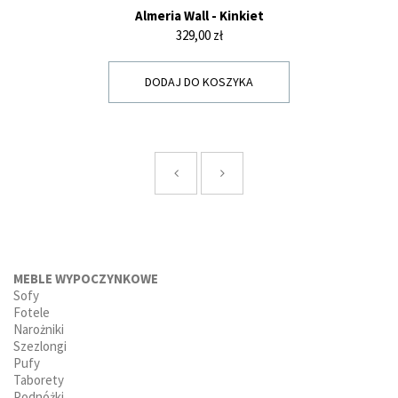
Almeria Wall - Kinkiet
Cena
329,00 zł
DODAJ DO KOSZYKA
MEBLE WYPOCZYNKOWE
Sofy
Fotele
Narożniki
Szezlongi
Pufy
Taborety
Podnóżki