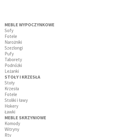
MEBLE WYPOCZYNKOWE
Sofy
Fotele
Narożniki
Szezlongi
Pufy
Taborety
Podnóżki
Leżanki
STOŁY I KRZESŁA
Stoły
Krzesła
Fotele
Stoliki i ławy
Hokery
Ławki
MEBLE SKRZYNIOWE
Komody
Witryny
Rtv