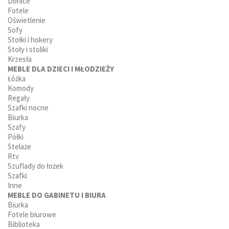
Donice
Fotele
Oświetlenie
Sofy
Stołki i hokery
Stoły i stoliki
Krzesła
MEBLE DLA DZIECI I MŁODZIEŻY
Łóżka
Komody
Regały
Szafki nocne
Biurka
Szafy
Półki
Stelaże
Rtv
Szuflady do łożek
Szafki
Inne
MEBLE DO GABINETU I BIURA
Biurka
Fotele biurowe
Biblioteka