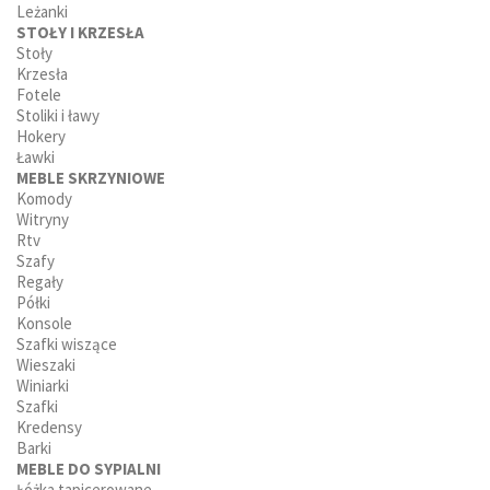
Leżanki
STOŁY I KRZESŁA
Stoły
Krzesła
Fotele
Stoliki i ławy
Hokery
Ławki
MEBLE SKRZYNIOWE
Komody
Witryny
Rtv
Szafy
Regały
Półki
Konsole
Szafki wiszące
Wieszaki
Winiarki
Szafki
Kredensy
Barki
MEBLE DO SYPIALNI
Łóżka tapicerowane