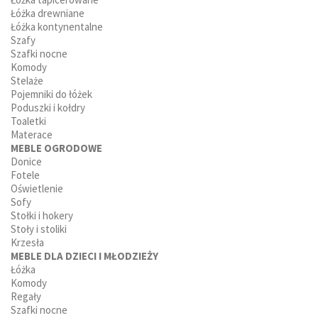
Łóżka drewniane
Łóżka kontynentalne
Szafy
Szafki nocne
Komody
Stelaże
Pojemniki do łóżek
Poduszki i kołdry
Toaletki
Materace
MEBLE OGRODOWE
Donice
Fotele
Oświetlenie
Sofy
Stołki i hokery
Stoły i stoliki
Krzesła
MEBLE DLA DZIECI I MŁODZIEŻY
Łóżka
Komody
Regały
Szafki nocne