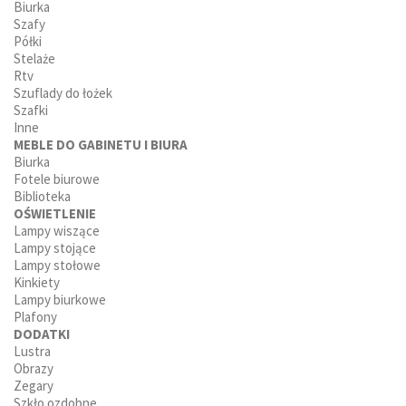
Biurka
Szafy
Półki
Stelaże
Rtv
Szuflady do łożek
Szafki
Inne
MEBLE DO GABINETU I BIURA
Biurka
Fotele biurowe
Biblioteka
OŚWIETLENIE
Lampy wiszące
Lampy stojące
Lampy stołowe
Kinkiety
Lampy biurkowe
Plafony
DODATKI
Lustra
Obrazy
Zegary
Szkło ozdobne