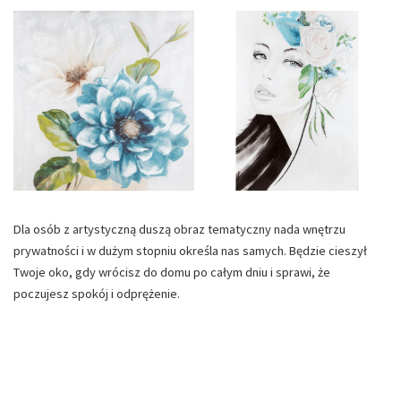
Dla osób z artystyczną duszą obraz tematyczny nada wnętrzu
prywatności i w dużym stopniu określa nas samych. Będzie cieszył
Twoje oko, gdy wrócisz do domu po całym dniu i sprawi, że
poczujesz spokój i odprężenie.
Jeżeli na Twojej komodzie stoi dużo bibelotów, ogranicz swój wybór
do jednego obrazu, natomiast przy pustym blacie szalej do woli.