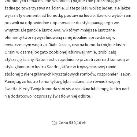
zdobionych ramach same w sobie są piękne i nie potrzebują już
żadnego towarzystwa na ścianie. Dlatego jeśli wolisz jeden, ale jakże
wyrazisty element nad komodą, postaw na lustro. Szeroki wybór ram
pozwoli na odpowiednie dopasowanie do stylu panującego we
wnętrzu. Eleganckie lustro Ava, w którym mniejsze lustrzane
elementy tworzą wyrafinowaną ramę idealnie sprawdzi się w
nowoczesnym wnętrzu. Biała ściana, czarna komoda i piękne lustro
Orsini w czarnej bogato zdobionej ażurowej ramie, zrobi całą
stylizację ściany. Natomiast uzupełnienie przestrzeni nad komodą w
stylu glamour to lustro Sandra, które w trójwymiarowej ramie
złożonej z nieregularnych kryształowych rombów, rozpromieni salon.
Pamiętaj, że lustro to nie tylko głębia salonu, ale również więcej
światła. Kiedy Twoja komoda stoi vis a vis okna lub lampy, lustro nad
nią dodatkowo rozproszy światło w niej odbite.
Cena 539,10 zł