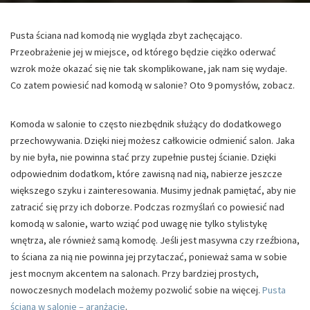
Pusta ściana nad komodą nie wygląda zbyt zachęcająco.
Przeobrażenie jej w miejsce, od którego będzie ciężko oderwać
wzrok może okazać się nie tak skomplikowane, jak nam się wydaje.
Co zatem powiesić nad komodą w salonie? Oto 9 pomysłów, zobacz.
Komoda w salonie to często niezbędnik służący do dodatkowego
przechowywania. Dzięki niej możesz całkowicie odmienić salon. Jaka
by nie była, nie powinna stać przy zupełnie pustej ścianie. Dzięki
odpowiednim dodatkom, które zawisną nad nią, nabierze jeszcze
większego szyku i zainteresowania. Musimy jednak pamiętać, aby nie
zatracić się przy ich doborze. Podczas rozmyślań co powiesić nad
komodą w salonie, warto wziąć pod uwagę nie tylko stylistykę
wnętrza, ale również samą komodę. Jeśli jest masywna czy rzeźbiona,
to ściana za nią nie powinna jej przytaczać, ponieważ sama w sobie
jest mocnym akcentem na salonach. Przy bardziej prostych,
nowoczesnych modelach możemy pozwolić sobie na więcej.
Pusta
ściana w salonie – aranżacje
.